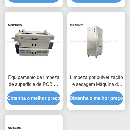
Equipamento de limpeza
Limpeza por pulverização
de superfície de PCB de
e secagem Máquina de
lado único Escova de
limpeza de estêncil SMT
Obtenha o melhor preço
disco de rolos adesivo
Obtenha o melhor preço
no sistema de reciclagem
ESD 50/60Hz
de solventes