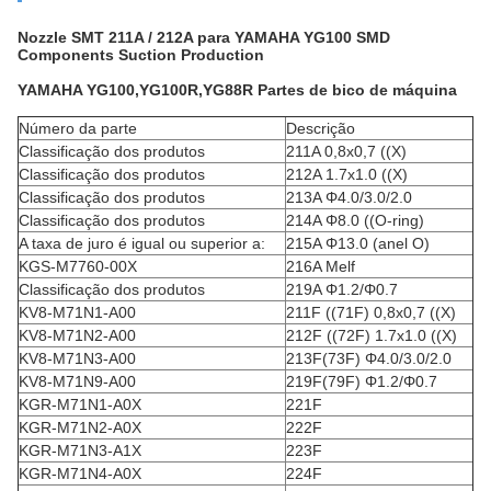
Nozzle SMT 211A / 212A para YAMAHA YG100 SMD
Components Suction Production
YAMAHA YG100,YG100R,YG88R Partes de bico de máquina
Número da parte
Descrição
Classificação dos produtos
211A 0,8x0,7 ((X)
Classificação dos produtos
212A 1.7x1.0 ((X)
Classificação dos produtos
213A Φ4.0/3.0/2.0
Classificação dos produtos
214A Φ8.0 ((O-ring)
A taxa de juro é igual ou superior a:
215A Φ13.0 (anel O)
KGS-M7760-00X
216A Melf
Classificação dos produtos
219A Φ1.2/Φ0.7
KV8-M71N1-A00
211F ((71F) 0,8x0,7 ((X)
KV8-M71N2-A00
212F ((72F) 1.7x1.0 ((X)
KV8-M71N3-A00
213F(73F) Φ4.0/3.0/2.0
KV8-M71N9-A00
219F(79F) Φ1.2/Φ0.7
KGR-M71N1-A0X
221F
KGR-M71N2-A0X
222F
KGR-M71N3-A1X
223F
KGR-M71N4-A0X
224F