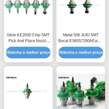
Série KE2000 Chip SMT
Metal 506 JUKI SMT
Pick And Place Nozzle
Bocal E36057290A0 para
JUKI 502 503 504 505
componentes SMD de
Obtenha o melhor preço
Obtenha o melhor preço
sucção