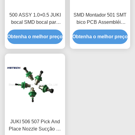
500 ASSY 1.0×0.5 JUKI
SMD Montador 501 SMT
bocal SMD bocal para
bico PCB Assembléia
linha de produção SMT
FUJI Nxt bico
Obtenha o melhor preço
Obtenha o melhor preço
JUKI 506 507 Pick And
Place Nozzle Sucção de