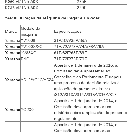
KGR-M71N5-A0X
225F
KGR-M71N9-A0X
229F
YAMAHA Peças da Máquina de Pegar e Colocar
Modelo da
Marca
Especificações
máquina
Yamaha
YV100II
31A/32A/35A/39A
Yamaha
YV100X/XG
71A/72A/73A/74A/76A/79A
Yamaha
YV88XG
61F/62F/63F/69F
Yamaha
FNC
71F/72F/73F/79F
A partir de 1 de janeiro de 2016, a
Comissão deve apresentar ao
Conselho e ao Parlamento Europeu
Yamaha
YS12/YG12/YS24
uma proposta de decisão relativa à
aplicação da presente diretiva.
/312A/313A/314A/315A/316A/317
A partir de 1 de janeiro de 2014, a
Comissão deve apresentar um
Yamaha
YG200
relatório sobre a aplicação do presente
regulamento.
A partir de 1 de janeiro de 2014, a
Comissão deve apresentar ao