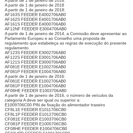
A partir de 1 de janeiro de 2018:
A partir de 1 de janeiro de 2018
A partir de 1 de janeiro de 2018:
AF163S FEEDER E4002706AB0
AF162S FEEDER E4001706AB0
AF161S FEEDER E4000706AB0
AF12NF FEEDER E3004706AB0
A partir de 1 de janeiro de 2014, a Comissão deve apresentar ao
Parlamento Europeu e ao Conselho uma proposta de
regulamento que estabeleça as regras de execução do presente
regulamento.
AF123S FEEDER E3002706AB0
AF122S FEEDER E3001706AB0
AF121S FEEDER E3000706AB0
AF081E FEEDER E1002706AB0
AF081P FEEDER E1004706AB0
A partir de 1 de janeiro de 2016:
AF081E FEEDER E1002706AB0
AF081P FEEDER E1004706AB0
AF08HE FEEDER E1003706AB0
A partir de 1 de janeiro de 2016, o número de veículos da
categoria A deve ser igual ou superior a:
E1009706C00 PIN de fixação do alimentador traseiro
CF8L1E FEEDER E1011706CB0
CF8L1P FEEDER E1012706CB0
CF081E FEEDER E1003706CB0
CF081P FEEDER E1005706CB0
CF08HE FEEDER E1004706CB0