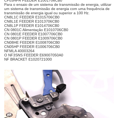
CF03HPR FEEDER E1001706CB0
Para o ensaio de um sistema de transmissão de energia, utilizar
um sistema de transmissão de energia com uma frequência de
transmissão de energia igual ou superior a 100 Hz.
CN8L1C FEEDER E1015706CB0
CN8L1E FEEDER E1013706CB0
CN8L1P FEEDER E1014706CB0
CN 0801C Alimentação E1010706CB0
CN 0801E FEEDER E1007706CB0
CN 0801P FEEDER E1009706CB0
CN08HE FEEDER E1008706CB0
CN05HP FEEDER E1006706CB0
NFMLA 40003264
O NF3SNS FEEDER E69007050A0
NF BRACKET E1020721000