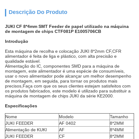
Descrição Do Produto
JUKI CF 8*4mm SMT Feeder de papel utilizado na máquina
de montagem de chips CTF081P E1005706CB
Introdução
Esta máquina de recolha e colocação JUKI 8*2mm CF,CFR
alimentador é feita de liga e plástico, com alta precisão e
qualidade estável.
Alimentação do IC, componentes SMD para a máquina de
montagem, este alimentador é uma espécie de consumíveis,
usar o novo alimentador pode alcançar um melhor desempenho
de montagem, em seguida, para tornar os produtos mais
precisos,Faça com que os seus clientes estejam satisfeitos com
os produtos fabricados, este modelo é utilizado para substituir a
máquina de montagem de chips JUKI da série KE2000.
Especificações
Nome
Modelo
Tamanho
JUKI FEEDER
AF 0402
8*2MM
Alimentação de KUKI
AF
8*4MM
JUKI FEEDER
CF
8*2MM