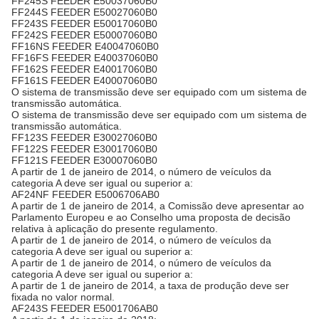
FF245S FEEDER E50037060B0
FF244S FEEDER E50027060B0
FF243S FEEDER E50017060B0
FF242S FEEDER E50007060B0
FF16NS FEEDER E40047060B0
FF16FS FEEDER E40037060B0
FF162S FEEDER E40017060B0
FF161S FEEDER E40007060B0
O sistema de transmissão deve ser equipado com um sistema de
transmissão automática.
O sistema de transmissão deve ser equipado com um sistema de
transmissão automática.
FF123S FEEDER E30027060B0
FF122S FEEDER E30017060B0
FF121S FEEDER E30007060B0
A partir de 1 de janeiro de 2014, o número de veículos da
categoria A deve ser igual ou superior a:
AF24NF FEEDER E5006706AB0
A partir de 1 de janeiro de 2014, a Comissão deve apresentar ao
Parlamento Europeu e ao Conselho uma proposta de decisão
relativa à aplicação do presente regulamento.
A partir de 1 de janeiro de 2014, o número de veículos da
categoria A deve ser igual ou superior a:
A partir de 1 de janeiro de 2014, o número de veículos da
categoria A deve ser igual ou superior a:
A partir de 1 de janeiro de 2014, a taxa de produção deve ser
fixada no valor normal.
AF243S FEEDER E5001706AB0