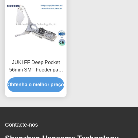
JUKI FF Deep Pocket
56mm SMT Feeder para
montagem de
Obtenha o melhor preço
componentes IC e SMD
CTF081P E1005706CB
Contacte-nos