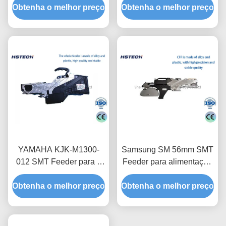
Obtenha o melhor preço
Obtenha o melhor preço
YAMAHA KJK-M1300-
Samsung SM 56mm SMT
012 SMT Feeder para I-
Feeder para alimentação
Pulse F3 Pick and Place
de componentes
Obtenha o melhor preço
Machine para montagem
Obtenha o melhor preço
eletrônicos de alto
de PCB
desempenho