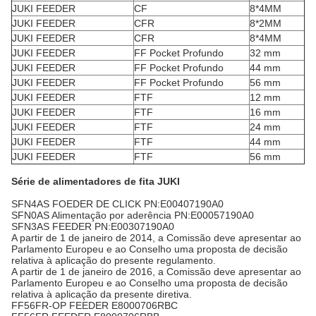
JUKI FEEDER
CF
8*4MM
JUKI FEEDER
CFR
8*2MM
JUKI FEEDER
CFR
8*4MM
JUKI FEEDER
FF Pocket Profundo
32 mm
JUKI FEEDER
FF Pocket Profundo
44 mm
JUKI FEEDER
FF Pocket Profundo
56 mm
JUKI FEEDER
FTF
12 mm
JUKI FEEDER
FTF
16 mm
JUKI FEEDER
FTF
24 mm
JUKI FEEDER
FTF
44 mm
JUKI FEEDER
FTF
56 mm
Série de alimentadores de fita JUKI
SFN4AS FOEDER DE CLICK PN:E00407190A0
SFN0AS Alimentação por aderência PN:E00057190A0
SFN3AS FEEDER PN:E00307190A0
A partir de 1 de janeiro de 2014, a Comissão deve apresentar ao
Parlamento Europeu e ao Conselho uma proposta de decisão
relativa à aplicação do presente regulamento.
A partir de 1 de janeiro de 2016, a Comissão deve apresentar ao
Parlamento Europeu e ao Conselho uma proposta de decisão
relativa à aplicação da presente diretiva.
FF56FR-OP FEEDER E8000706RBC