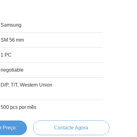
Samsung
SM 56 mm
1 PC
negotiable
D/P, T/T, Western Union
500 pcs por mês
r Preço
Contacte Agora