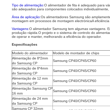
Tipo de alimentação:
O alimentador de fita é adequado para vár
são adequados para componentes colocados individualmente, 
Área de aplicação:
Os alimentadores Samsung são amplamente ut
montagem em processos de montagem electrónicaA eficiência 
Vantagens:
O alimentador Samsung tem algumas vantagens. Em 
produção rápida.O projeto e o sistema de controlo do alimen
de operar e manter, melhorando a eficiência do operador.
Especificações
Modelo do alimentador
Modelo de montador de chips
Alimentação de 8*2mm
Samsung CP40/CP45/CP60
do Samsung CP
Alimentação de 8*4mm
Samsung CP40/CP45/CP60
do Samsung CP
Alimentação de 12 mm
Samsung CP40/CP45/CP60
da Samsung CP
Alimentação Samsung CP
Samsung CP40/CP45/CP60
16 mm
Alimentação de 24 mm
Samsung CP40/CP45/CP60
da Samsung CP
Samsung CP 32mm