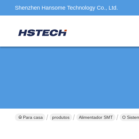
Shenzhen Hansome Technology Co., Ltd.
Para casa
produtos
Alimentador SMT
O Siste