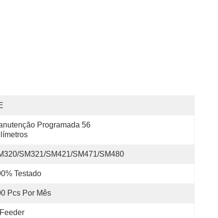
E
anutenção Programada 56 
límetros
M320/SM321/SM421/SM471/SM480
00% Testado
00 Pcs Por Mês
Feeder