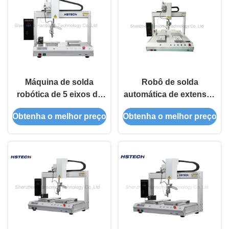
Máquina de solda
Robô de solda
robótica de 5 eixos de
automática de extensão
rotação de plataforma
5 eixos, incluindo
Obtenha o melhor preço
Obtenha o melhor preço
dupla Y
armazenamento de
rotação 360