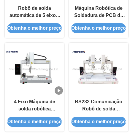
Robô de solda
Máquina Robótica de
automática de 5 eixos,
Soldadura de PCB de
de cabeça única, de
0,6 a 1,0 mm Compatível
Obtenha o melhor preço
Obtenha o melhor preço
plataforma dupla, de
controlo de temperatura
4 Eixo Máquina de
RS232 Comunicação
solda robótica
Robô de solda
Soldadora Alimentação
automática Motor passo
Obtenha o melhor preço
Obtenha o melhor preço
de fios de solda
a passo 8 eixos
Equipamento de solda