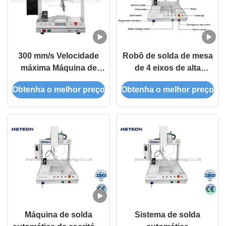
300 mm/s Velocidade
Robô de solda de mesa
máxima Máquina de
de 4 eixos de alta
solda robótica de
precisão 360 graus com
Obtenha o melhor preço
Obtenha o melhor preço
plataforma única
estação de trabalho
dupla
Máquina de solda
Sistema de solda