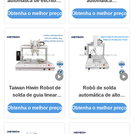
automática de escritório
automática
robô de plataforma
personalizável para as
Obtenha o melhor preço
Obtenha o melhor preço
única de 4 eixos com
suas necessidades de
motor de precisão
produção
Taiwan Hiwin Robot de
Robô de solda
solda de guia linear
automática de alto
com limpeza automática
desempenho maximizar
Obtenha o melhor preço
Obtenha o melhor preço
e alinhamento da
a produtividade
cabeça de ferro
Máquina de solda
automática