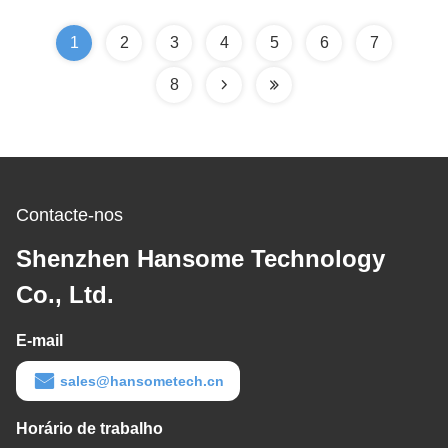
automatizado
1
2
3
4
5
6
7
8
Contacte-nos
Shenzhen Hansome Technology
Co., Ltd.
E-mail
sales@hansometech.cn
Horário de trabalho