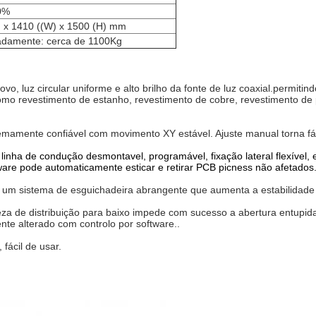
0%
) x 1410 ((W) x 1500 (H) mm
damente: cerca de 1100Kg
ovo, luz circular uniforme e alto brilho da fonte de luz coaxial.permit
omo revestimento de estanho, revestimento de cobre, revestimento de 
tremamente confiável com movimento XY estável. Ajuste manual torna f
linha de condução desmontavel, programável, fixação lateral flexível,
ware pode automaticamente esticar e retirar PCB picness não afetados
 um sistema de esguichadeira abrangente que aumenta a estabilidade e 
mpeza de distribuição para baixo impede com sucesso a abertura entupid
te alterado com controlo por software..
fácil de usar.