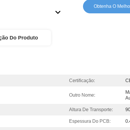
Obtenha O Melho
ção Do Produto
Certificação:
C
Má
Outro Nome:
Au
Altura De Transporte:
9
Espessura Do PCB:
0