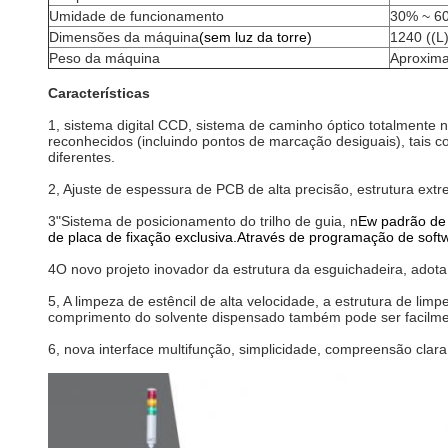
Umidade de funcionamento
30% ~ 6
Dimensões da máquina
(sem luz da torre)
1240 ((L
Peso da máquina
Aproxima
Características
1, sistema digital CCD, sistema de caminho óptico totalmente n
reconhecidos (incluindo pontos de marcação desiguais), tais c
diferentes.
2, Ajuste de espessura de PCB de alta precisão, estrutura ex
3"Sistema de posicionamento do trilho de guia, n
Ew padrão de 
de placa de fixação exclusiva.Através de programação de soft
4O novo projeto inovador da estrutura da esguichadeira, adota
5, A limpeza de estêncil de alta velocidade, a estrutura de li
comprimento do solvente dispensado também pode ser facilmen
6, nova interface multifunção, simplicidade, compreensão clara, 