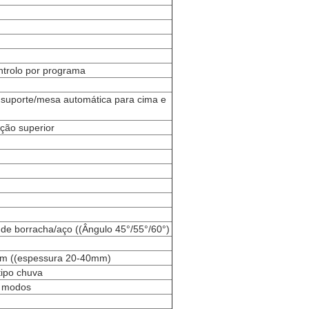
trolo por programa
 suporte/mesa automática para cima e
ação superior
e borracha/aço ((Ângulo 45°/55°/60°)
 ((espessura 20-40mm)
tipo chuva
s modos