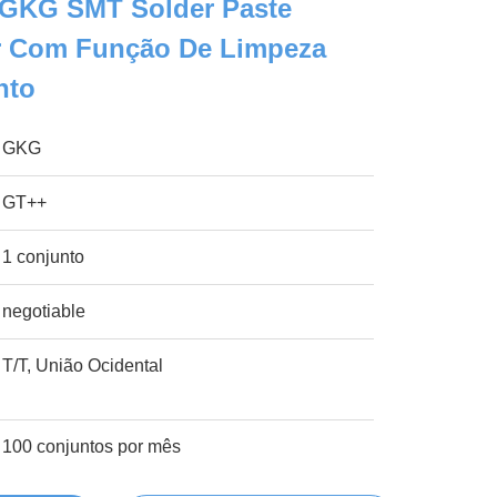
GKG SMT Solder Paste
er Com Função De Limpeza
nto
GKG
GT++
1 conjunto
negotiable
T/T, União Ocidental
100 conjuntos por mês