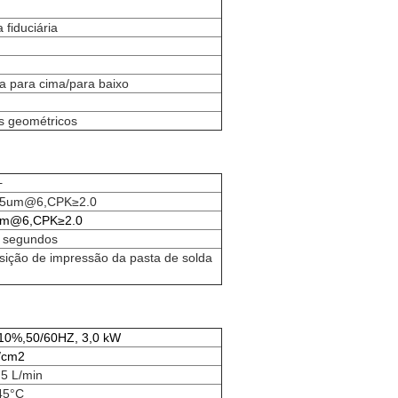
fiduciária
ca para cima/para baixo
s geométricos
+
,5um@6,CPK≥2.0
um@6,CPK≥2.0
5 segundos
osição de impressão da pasta de solda
10%,50/60HZ, 3,0 kW
f/cm2
 5 L/min
45°C