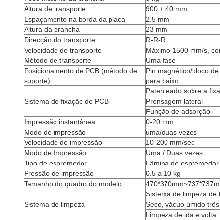
Altura de transporte
900 ± 40 mm
Espaçamento na borda da placa
2.5 mm
Altura da prancha
23 mm
Direcção do transporte
R-R-R
Velocidade de transporte
Máximo 1500 mm/s, con
Método de transporte
Uma fase
Posicionamento de PCB (método de
Pin magnético/bloco de
suporte)
para baixo
Patenteado sobre a fix
Sistema de fixação de PCB
Prensagem lateral
Função de adsorção
Impressão instantânea
0-20 mm
Modo de impressão
uma/duas vezes
Velocidade de impressão
10-200 mm/sec
Modo de Impressão
Uma / Duas vezes
Tipo de espremedor
Lâmina de espremedor d
Pressão de impressão
0.5 a 10 kg
Tamanho do quadro do modelo
470*370mm~737*737mm
Sistema de limpeza de 
Sistema de limpeza
Seco, vácuo úmido trê
Limpeza de ida e volta