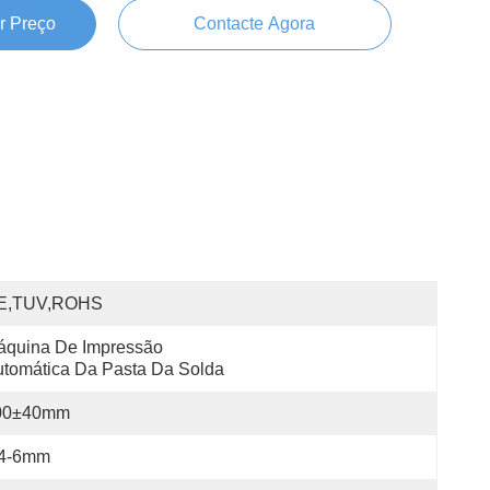
r Preço
Contacte Agora
E,TUV,ROHS
quina De Impressão 
tomática Da Pasta Da Solda
00±40mm
.4-6mm