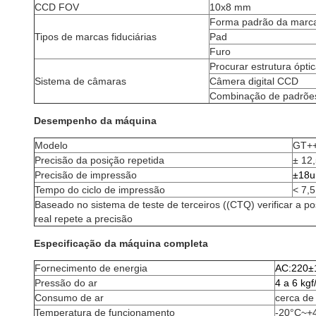
CCD FOV
10x8 mm
Forma padrão da marca 
Tipos de marcas fiduciárias
Pad
Furo
Procurar estrutura ópti
Sistema de câmaras
Câmera digital CCD
Combinação de padrõe
Desempenho da máquina
Modelo
GT+
Precisão da posição repetida
± 12
Precisão de impressão
±18
Tempo do ciclo de impressão
< 7,
Baseado no sistema de teste de terceiros ((CTQ) verificar a p
real repete a precisão
Especificação da máquina completa
Fornecimento de energia
AC:220±
Pressão do ar
4 a 6 kg
Consumo de ar
cerca de
Temperatura de funcionamento
-20°C~+