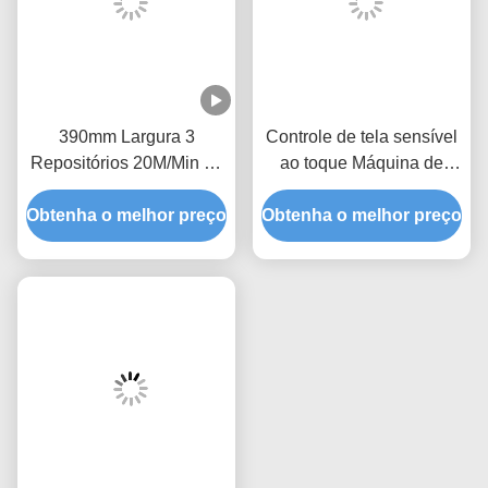
390mm Largura 3
Controle de tela sensível
Repositórios 20M/Min 90
ao toque Máquina de
Graus Botão LED
manuseio de placas SMT
Obtenha o melhor preço
Descarregador
Obtenha o melhor preço
de PCB pequeno com
automático de PCB
ventilador FIFO LIFO