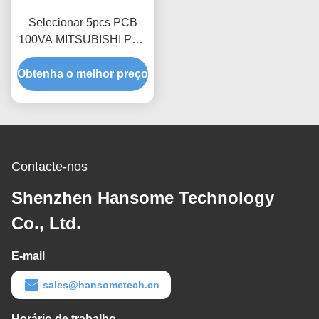
Selecionar 5pcs PCB
100VA MITSUBISHI PLC
Sensor doente PCB
Obtenha o melhor preço
Rejeito transportador
Contacte-nos
Shenzhen Hansome Technology
Co., Ltd.
E-mail
sales@hansometech.cn
Horário de trabalho