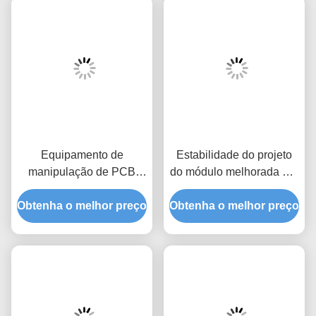
Equipamento de
Estabilidade do projeto
manipulação de PCB
do módulo melhorada por
para carregadores de
um projeto robusto
Obtenha o melhor preço
revistas de linha SMT de
Obtenha o melhor preço
aço inoxidável