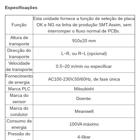
Especificações
Esta unidade fornece a função de seleção de placa
Função
OK e NG na linha de produção SMT.Assim, sem
interromper o fluxo normal de PCBs.
Altura de
910±20 mm
transporte
Direcção do
L~R, ou R~L (opcional)
transporte
Velocidade
0.5~20 m/min ou especificar
de transporte
Fornecimento
AC100-230V,50/60Hz, de fase única
de energia
Marca PLC
Mitsubishi
Marca do
Doente.
sensor
Marca do
Meanwell
condutor
Consumo de
100VA máximo
energia
Pressão do
4-6bar